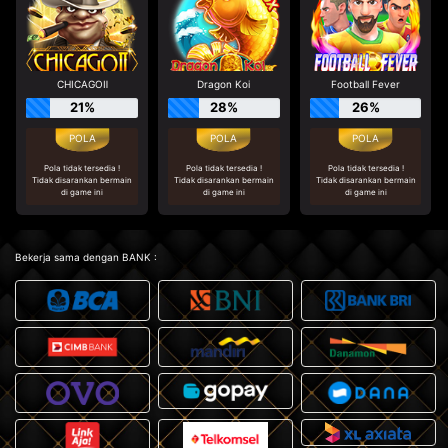
CHICAGOⅡ
Dragon Koi
Football Fever
21%
28%
26%
Pola tidak tersedia !
Pola tidak tersedia !
Pola tidak tersedia !
Tidak disarankan bermain
Tidak disarankan bermain
Tidak disarankan bermain
di game ini
di game ini
di game ini
Bekerja sama dengan BANK :