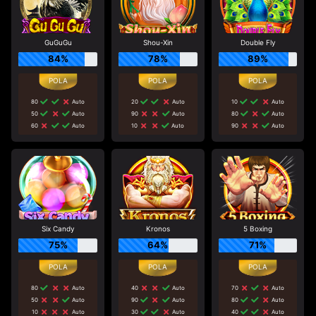
GuGuGu
Shou-Xin
Double Fly
84%
78%
89%
80
Auto
20
Auto
10
Auto
50
Auto
90
Auto
80
Auto
60
Auto
10
Auto
90
Auto
Six Candy
Kronos
5 Boxing
75%
64%
71%
80
Auto
40
Auto
70
Auto
50
Auto
90
Auto
80
Auto
10
Auto
30
Auto
40
Auto