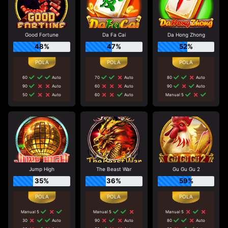
Good Fortune
Da Fa Cai
Da Hong Zhong
48%
47%
52%
60
Auto
70
Auto
80
Auto
90
Auto
60
Auto
90
Auto
50
Auto
60
Auto
Manual 5
Jump High
The Beast War
Gu Gu Gu 2
35%
36%
59%
Manual 5
Manual 5
Manual 5
30
Auto
90
Auto
80
Auto