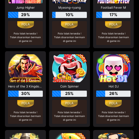
Jump Higher
Myeong-ryang
Football Fever M
29%
10%
17%
Pola tidak tersedia !
Pola tidak tersedia !
Pola tidak tersedia !
Tidak disarankan bermain
Tidak disarankan bermain
Tidak disarankan bermain
di game ini
di game ini
di game ini
Hero of the 3 Kingdoms - Cao Cao
Coin Spinner
Hot DJ
30%
25%
26%
Pola tidak tersedia !
Pola tidak tersedia !
Pola tidak tersedia !
Tidak disarankan bermain
Tidak disarankan bermain
Tidak disarankan bermain
di game ini
di game ini
di game ini