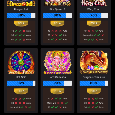
Dragon Ball
Fire Queen 2
Wing Chun
86%
80%
76%
40
Auto
40
Auto
10
Auto
50
Auto
20
Auto
Manual 9
60
Auto
40
Auto
80
Auto
Hot Spin
Lord Ganesha
Dragon's Treasure
92%
73%
89%
30
Auto
10
Auto
50
Auto
60
Auto
Manual 5
30
Auto
Manual 9
30
Auto
30
Auto