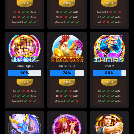
10
Auto
80
Auto
Manual 3
80
Auto
70
Auto
70
Auto
Manual 9
Manual 7
40
Auto
Jump High 2
Gu Gu Gu 3
Thor 2
60%
74%
86%
80
Auto
90
Auto
60
Auto
70
Auto
40
Auto
70
Auto
Manual 3
Manual 7
30
Auto