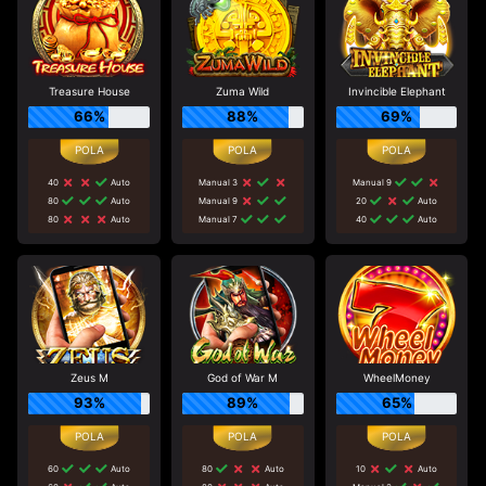
Treasure House
Zuma Wild
Invincible Elephant
66%
88%
69%
40
Auto
Manual 3
Manual 9
80
Auto
Manual 9
20
Auto
80
Auto
Manual 7
40
Auto
Zeus M
God of War M
WheelMoney
93%
89%
65%
60
Auto
80
Auto
10
Auto