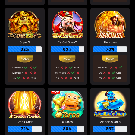
Super5
Fa Cai Shen2
Hercules
82%
83%
70%
Manual 7
80
Auto
Manual 7
Manual 7
Manual 5
20
Auto
30
Auto
40
Auto
70
Auto
Greek Gods
6 Toros
Aladdin's lamp
72%
80%
66%