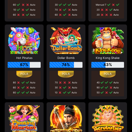
60
Auto
30
Auto
Manual 7
10
Auto
70
Auto
20
Auto
60
Auto
60
Auto
20
Auto
Hot Pinatas
Dollar Bomb
King Kong Shake
67%
74%
43%
80
Auto
70
Auto
40
Auto
60
Auto
30
Auto
90
Auto
80
Auto
10
Auto
50
Auto