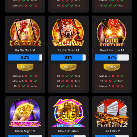
60
Auto
80
Auto
Manual 3
Manual 7
70
Auto
50
Auto
Gu Gu Gu 2 M
Fa Cai Shen M
Good Fortune M
92%
91%
67%
Manual 3
50
Auto
Manual 7
Manual 5
20
Auto
10
Auto
10
Auto
80
Auto
Manual 5
Disco Night M
Move n' Jump
Fire Chibi 2