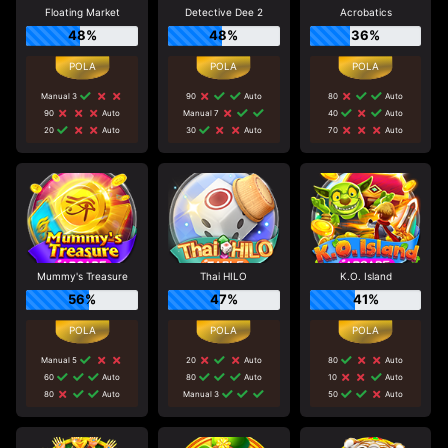
Floating Market
Detective Dee 2
Acrobatics
48%
48%
36%
Manual 3
90
Auto
80
Auto
90
Auto
Manual 7
40
Auto
20
Auto
30
Auto
70
Auto
Mummy's Treasure
Thai HILO
K.O. Island
56%
47%
41%
Manual 5
20
Auto
80
Auto
60
Auto
80
Auto
10
Auto
80
Auto
Manual 3
50
Auto