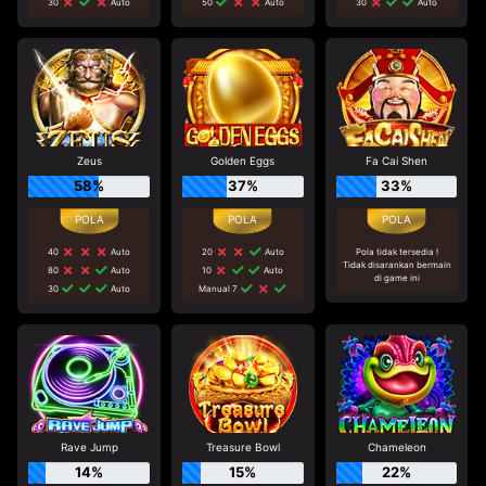
30
Auto
50
Auto
30
Auto
Zeus
Golden Eggs
Fa Cai Shen
58%
37%
33%
40
Auto
20
Auto
Pola tidak tersedia !
Tidak disarankan bermain
80
Auto
10
Auto
di game ini
30
Auto
Manual 7
Rave Jump
Treasure Bowl
Chameleon
14%
15%
22%