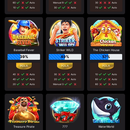
60
Auto
Manual 9
30
Auto
10
Auto
30
Auto
70
Auto
Baseball Fever
Striker WILD
The Chicken House
39%
49%
57%
40
Auto
30
Auto
10
Auto
40
Auto
20
Auto
80
Auto
20
Auto
Manual 3
60
Auto
Treasure Pirate
777
WaterWorld