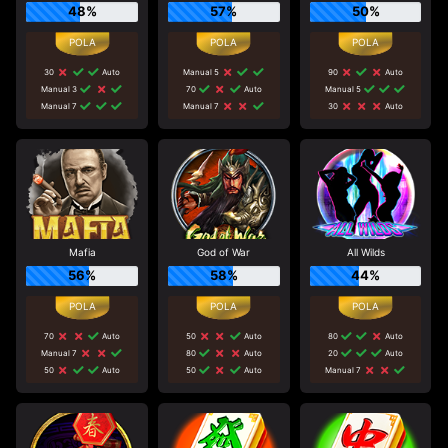
48%
57%
50%
30
Auto
Manual 5
90
Auto
Manual 3
70
Auto
Manual 5
Manual 7
Manual 7
30
Auto
Mafia
God of War
All Wilds
56%
58%
44%
70
Auto
50
Auto
80
Auto
Manual 7
80
Auto
20
Auto
50
Auto
50
Auto
Manual 7