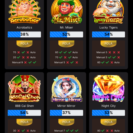
Acrobatics
Mr. Miser
Lucky Tigers
38%
52%
54%
70
Auto
60
Auto
Manual 3
20
Auto
70
Auto
Manual 3
Manual 9
Manual 5
60
Auto
888 Cai Shen
Mirror Mirror
Night City
54%
37%
53%
30
Auto
Manual 7
80
Auto