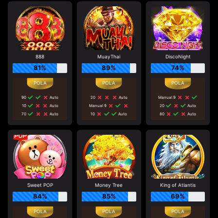
888
MuayThai
DiscoNight
81%
89%
74%
90
Auto
20
Auto
Manual 9
10
Auto
Manual 9
20
Auto
70
Auto
10
Auto
80
Auto
Sweet POP
Money Tree
King of Atlantis
84%
85%
69%