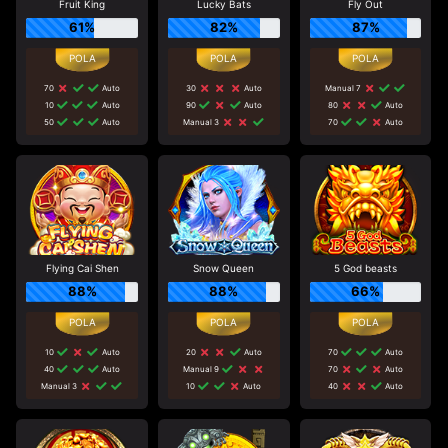
Fruit King
Lucky Bats
Fly Out
61%
82%
87%
70
Auto
30
Auto
Manual 7
10
Auto
90
Auto
80
Auto
50
Auto
Manual 3
70
Auto
Flying Cai Shen
Snow Queen
5 God beasts
88%
88%
66%
10
Auto
20
Auto
70
Auto
40
Auto
Manual 9
70
Auto
Manual 3
10
Auto
40
Auto