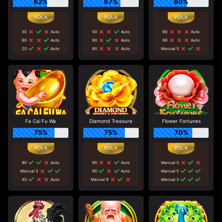
62%
67%
60%
30
Auto
50
Auto
90
Auto
60
Auto
90
Auto
90
Auto
20
Auto
60
Auto
Manual 5
Fa Cai Fu Wa
Diamond Treasure
Flower Fortunes
75%
75%
70%
90
Auto
90
Auto
Manual 5
Manual 3
90
Auto
Manual 5
40
Auto
Manual 9
Manual 3