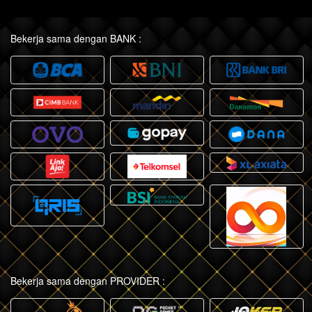
Bekerja sama dengan BANK :
Bekerja sama dengan PROVIDER :